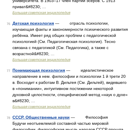
университета. В 1903‒17 член партии эсеров. С 1913
приват&#8230; …
Большая советская энциклопедия
Детская психология
— отрасль психологии,
76
изучающая факты и закономерности психического развития
ребёнка. Имеет ряд общих проблем с педагогической
психологией (См. Педагогическая психология). Тесно
связана с педагогикой (См. Педагогика), а также с
возрастной&#8230; …
Большая советская энциклопедия
Понимающая психология
— идеалистическое
77
направление в нем. философии и психологии 1 й трети 20
в. Восходит к работам В. Дильтея (См. Дильтей), видевшего
в «понимании», интуитивном постижении некоторой
духовной целостности, специфический метод «наук о духе»
в&#8230; …
Большая советская энциклопедия
СССР. Общественные науки
— Философия
78
Будучи неотъемлемой составной частью мировой
философии, философская мысль народов СССР прошла