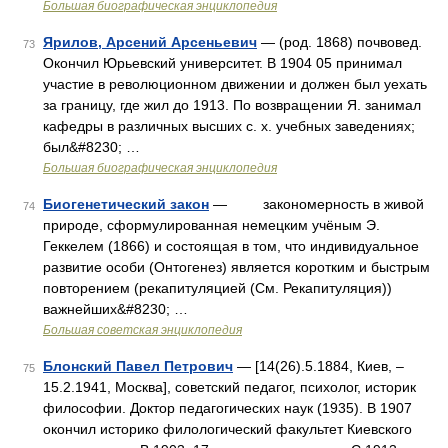
Большая биографическая энциклопедия
Ярилов, Арсений Арсеньевич
— (род. 1868) почвовед.
73
Окончил Юрьевский университет. В 1904 05 принимал
участие в революционном движении и должен был уехать
за границу, где жил до 1913. По возвращении Я. занимал
кафедры в различных высших с. х. учебных заведениях;
был&#8230; …
Большая биографическая энциклопедия
Биогенетический закон
— закономерность в живой
74
природе, сформулированная немецким учёным Э.
Геккелем (1866) и состоящая в том, что индивидуальное
развитие особи (Онтогенез) является коротким и быстрым
повторением (рекапитуляцией (См. Рекапитуляция))
важнейших&#8230; …
Большая советская энциклопедия
Блонский Павел Петрович
— [14(26).5.1884, Киев, ‒
75
15.2.1941, Москва], советский педагог, психолог, историк
философии. Доктор педагогических наук (1935). В 1907
окончил историко филологический факультет Киевского