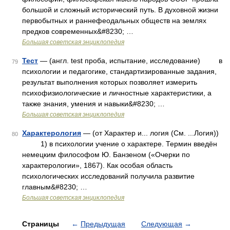
большой и сложный исторический путь. В духовной жизни
первобытных и раннефеодальных обществ на землях
предков современных&#8230; …
Большая советская энциклопедия
Тест
— (англ. test проба, испытание, исследование) в
79
психологии и педагогике, стандартизированные задания,
результат выполнения которых позволяет измерить
психофизиологические и личностные характеристики, а
также знания, умения и навыки&#8230; …
Большая советская энциклопедия
Характерология
— (от Характер и... логия (См. ...Логия))
80
1) в психологии учение о характере. Термин введён
немецким философом Ю. Банзеном («Очерки по
характерологии», 1867). Как особая область
психологических исследований получила развитие
главным&#8230; …
Большая советская энциклопедия
Страницы
←
Предыдущая
Следующая
→